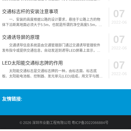
灯不亮...
07
交通标志杆的安装注意事项
一、安装的高度根据公路的设计要求，悬挂于公路上方的物
2022-06
体下沿距离地面必须大于5.5m，也就是所谓的净空高度5.5m，所
以在...
07
交通诱导屏的原理
交通诱导信息系统是由交通管理部门通过交通诱导管理软件
2022-06
发布指令或提供交通信息，自动发送到诱导LED屏幕上显示，实
现交通流优...
07
LED太阳能交通标志牌的作用
太阳能交通标志是交通标志牌的一种，由标志面、标志底
2022-06
板、太阳能电池板、控制器、发光单元(LED)组成，用文字与图案
传递警告...
友情链接:
© 2026
深圳市业勤工程有限公司
粤ICP备2022066884号