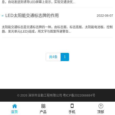
息，自动发送到诱导LED屏幕上显示，实现交通流优...
LED太阳能交通标志牌的作用
2022-06-07
太阳能交通标志是交通标志牌的一种，由标志面、标志底板、太阳能电池板、控制
器、发光单元(LED)组成，用文字与图案传递警告...
共4条
1
© 2026
深圳市业勤工程有限公司
粤ICP备2022066884号
首页
产品
手机
顶部