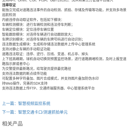
支持API、Onvif、CGI、PISA、GB/T28181、SDK和第三方管理平台接入
违章取证
能独立完成对道路违法事件的自动检测、抓拍、存储及传输等功能，并支持多场景
巡航检测
内嵌违停自动取证软件，包括如下模块：
车辆检测模块：进行车辆检测和违法停车判断；
车辆定位模块：定位违停车辆位置
智能跟踪模块：对违停车辆进行自动跟踪放大；
车牌识别模块：对违停车辆的车牌号码进行自动识别；
违法数据生成模块：生成和存储违法数据并上传中心管理系统
支持对静止车辆的手动取证功能
道路违法取证：违停、逆行、压线、变道、机占非、掉头
上下班高峰期，球机自动切换到预置监控场景，进行道路拥堵检测，及时上报至道
路指示屏或者中心
为交警提供最新路况，给驾驶员提供最优路径
支持违法数据的断点续传功能
可配置多种字符叠加、图片合成模式，并支持图片叠加防伪水印
持Web操作，完善的SDK支持
支持违法数据上传FTP、交通终端服务器、中心管理系统平台
上一篇：智慧视频监控系统
下一篇：智慧交通卡口/测速抓拍单元
相关产品