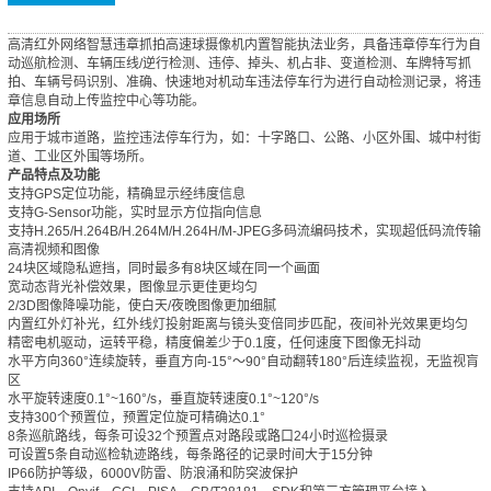
高清红外网络智慧违章抓拍高速球摄像机内置智能执法业务，具备违章停车行为自
动巡航检测、车辆压线/逆行检测、违停、掉头、机占非、变道检测、车牌特写抓
拍、车辆号码识别、准确、快速地对机动车违法停车行为进行自动检测记录，将违
章信息自动上传监控中心等功能。
应用场所
应用于城市道路，监控违法停车行为，如：十字路口、公路、小区外围、城中村街
道、工业区外围等场所。
产品特点及功能
支持GPS定位功能，精确显示经纬度信息
支持G-Sensor功能，实时显示方位指向信息
支持H.265/H.264B/H.264M/H.264H/M-JPEG多码流编码技术，实现超低码流传输
高清视频和图像
24块区域隐私遮挡，同时最多有8块区域在同一个画面
宽动态背光补偿效果，图像显示更佳更均匀
2/3D图像降噪功能，使白天/夜晚图像更加细腻
内置红外灯补光，红外线灯投射距离与镜头变倍同步匹配，夜间补光效果更均匀
精密电机驱动，运转平稳，精度偏差少于0.1度，任何速度下图像无抖动
水平方向360°连续旋转，垂直方向-15°～90°自动翻转180°后连续监视，无监视肓
区
水平旋转速度0.1°~160°/s，垂直旋转速度0.1°~120°/s
支持300个预置位，预置定位旋可精确达0.1°
8条巡航路线，每条可设32个预置点对路段或路口24小时巡检摄录
可设置5条自动巡检轨迹路线，每条路径的记录时间大于15分钟
IP66防护等级，6000V防雷、防浪涌和防突波保护