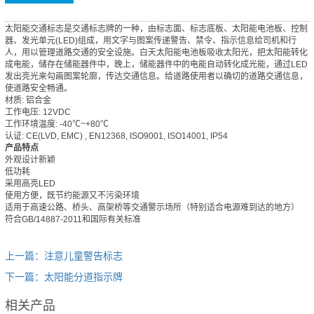
太阳能交通标志是交通标志牌的一种，由标志面、标志底板、太阳能电池板、控制
器、发光单元(LED)组成，用文字与图案传递警告、禁令、指示信息给司机和行
人，用以管理道路交通的安全设施。白天太阳能电池板吸收太阳光，把太阳能转化
成电能，储存在储能器件中，晚上，储能器件中的电能自动转化成光能，通过LED
发出亮光来勾画图案轮廓，传达交通信息。给道路使用者以确切的道路交通信息，
使道路安全畅通。
材质: 铝合金
工作电压: 12VDC
工作环境温度: -40℃~+80℃
认证: CE(LVD, EMC) , EN12368, ISO9001, ISO14001, IP54
产品特点
外观设计新颖
低功耗
采用高亮LED
使用方便，既节约能源又不污染环境
适用于高速公路、桥头、高架桥等交通警示场所（特别适合电源难到达的地方）
符合GB/14887-2011和国际有关标准
上一篇：注意儿童警告标志
下一篇：太阳能分道指示牌
相关产品